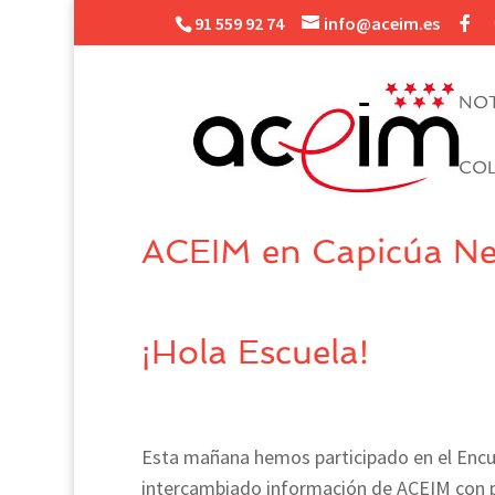
91 559 92 74
info@aceim.es
NOT
CO
ACEIM en Capicúa Ne
¡Hola Escuela!
Esta mañana hemos participado en el Enc
intercambiado información de ACEIM con pr