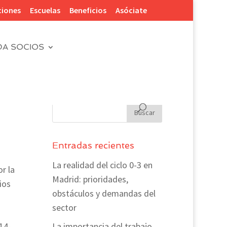
ciones
Escuelas
Beneficios
Asóciate
DA SOCIOS
Entradas recientes
La realidad del ciclo 0-3 en
r la
Madrid: prioridades,
ios
obstáculos y demandas del
sector
14-
La importancia del trabajo