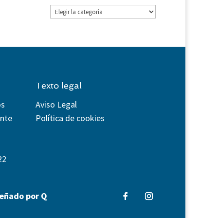
Categorías
Texto legal
os
Aviso Legal
ente
Política de cookies
22
señado por Q