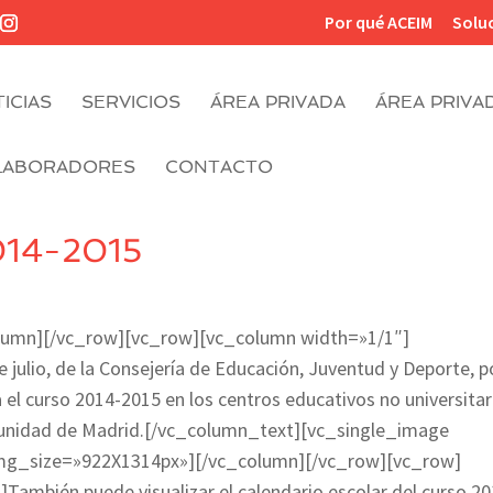
Por qué ACEIM
Solu
ICIAS
SERVICIOS
ÁREA PRIVADA
ÁREA PRIVA
LABORADORES
CONTACTO
2014-2015
lumn][/vc_row][vc_row][vc_column width=»1/1″]
ulio, de la Consejería de Educación, Juventud y Deporte, po
 el curso 2014-2015 en los centros educativos no universitar
munidad de Madrid.[/vc_column_text][vc_single_image
mg_size=»922X1314px»][/vc_column][/vc_row][vc_row]
ambién puede visualizar el calendario escolar del curso 20