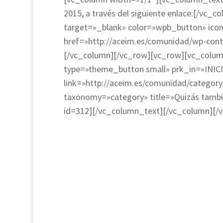
2015, a través del siguiente enlace:[/v
target=»_blank» color=»wpb_button» ic
href=»http://aceim.es/comunidad/wp-cont
[/vc_column][/vc_row][vc_row][vc_colu
type=»theme_button small» prk_in=»INI
link=»http://aceim.es/comunidad/catego
taxonomy=»category» title=»Quizás tambié
id=312][/vc_column_text][/vc_column][/