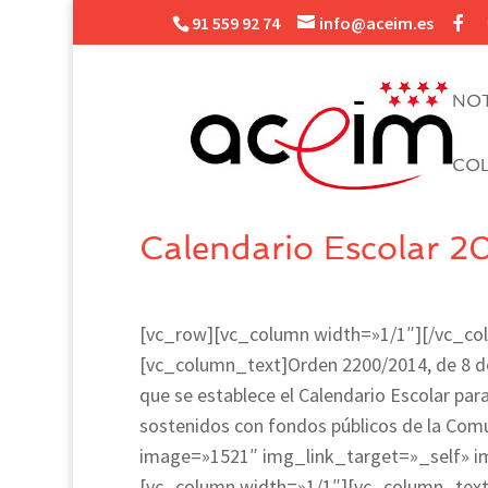
91 559 92 74
info@aceim.es
NOT
CO
Calendario Escolar 
[vc_row][vc_column width=»1/1″][/vc_co
[vc_column_text]Orden 2200/2014, de 8 de j
que se establece el Calendario Escolar para
sostenidos con fondos públicos de la Co
image=»1521″ img_link_target=»_self» i
[vc_column width=»1/1″][vc_column_text]T