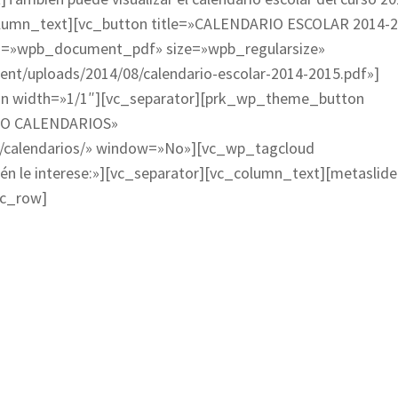
c_column_text][vc_button title=»CALENDARIO ESCOLAR 2014-
on=»wpb_document_pdf» size=»wpb_regularsize»
ent/uploads/2014/08/calendario-escolar-2014-2015.pdf»]
mn width=»1/1″][vc_separator][prk_wp_theme_button
CIO CALENDARIOS»
ry/calendarios/» window=»No»][vc_wp_tagcloud
n le interese:»][vc_separator][vc_column_text][metaslide
vc_row]