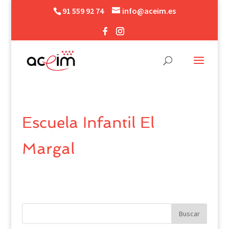
91 559 92 74
info@aceim.es
Escuela Infantil El
Margal