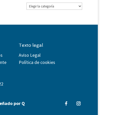
Categorías
Texto legal
os
Aviso Legal
ente
Política de cookies
22
señado por Q