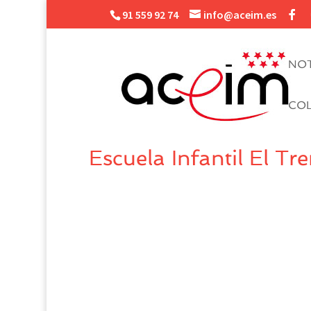
91 559 92 74
info@aceim.es
NOT
CO
Escuela Infantil El Tr