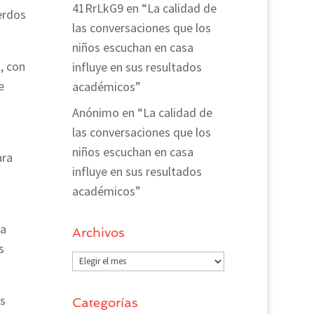
41RrLkG9
en
“La calidad de
erdos
las conversaciones que los
niños escuchan en casa
, con
influye en sus resultados
e
académicos”
s
Anónimo
en
“La calidad de
las conversaciones que los
niños escuchan en casa
ara
influye en sus resultados
académicos”
 a
Archivos
s
Archivos
os
Categorías