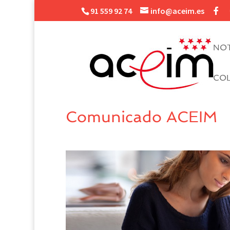
91 559 92 74
info@aceim.es
NOT
CO
Comunicado ACEIM