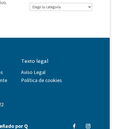
ivo.
Categorías
Texto legal
os
Aviso Legal
ente
Política de cookies
22
señado por Q