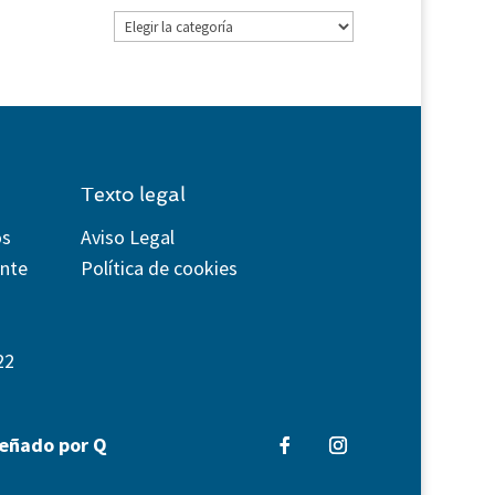
Categorías
Texto legal
os
Aviso Legal
ente
Política de cookies
22
señado por Q