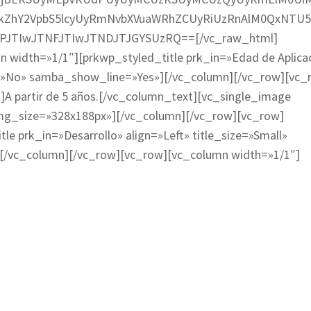
kZhY2VpbS5lcyUyRmNvbXVuaWRhZCUyRiUzRnAlM0QxNTU5
JTIwJTNFJTIwJTNDJTJGYSUzRQ==[/vc_raw_html]
 width=»1/1″][prkwp_styled_title prk_in=»Edad de Aplica
lic=»No» samba_show_line=»Yes»][/vc_column][/vc_row][vc_
A partir de 5 años.[/vc_column_text][vc_single_image
mg_size=»328x188px»][/vc_column][/vc_row][vc_row]
e prk_in=»Desarrollo» align=»Left» title_size=»Small»
[/vc_column][/vc_row][vc_row][vc_column width=»1/1″]