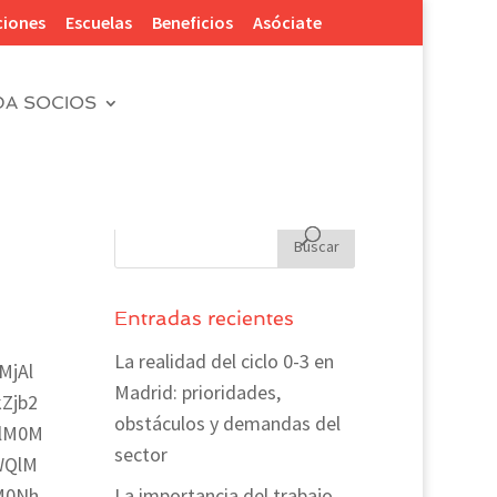
ciones
Escuelas
Beneficios
Asóciate
DA SOCIOS
Entradas recientes
La realidad del ciclo 0-3 en
MjAl
Madrid: prioridades,
Zjb2
obstáculos y demandas del
lM0M
sector
WQlM
M0Nh
La importancia del trabajo