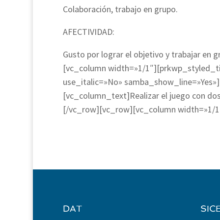
Colaboración, trabajo en grupo.
AFECTIVIDAD:
Gusto por lograr el objetivo y trabajar e
[vc_column width=»1/1″][prkwp_styled_tit
use_italic=»No» samba_show_line=»Yes»]
[vc_column_text]Realizar el juego con dos
[/vc_row][vc_row][vc_column width=»1/1
DAT
SIC