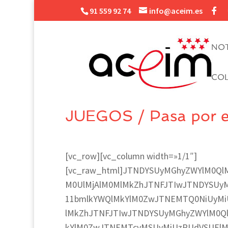
91 559 92 74
info@aceim.es
NOT
CO
JUEGOS / Pasa por e
[vc_row][vc_column width=»1/1″]
[vc_raw_html]JTNDYSUyMGhyZWYlM0QlM
M0UlMjAlM0MlMkZhJTNFJTIwJTNDYSUy
11bmlkYWQlMkYlM0ZwJTNEMTQ0NiUyMi
lMkZhJTNFJTIwJTNDYSUyMGhyZWYlM0Q
kYlM0ZwJTNEMTcyMSUyMiUzRUdVSUEl