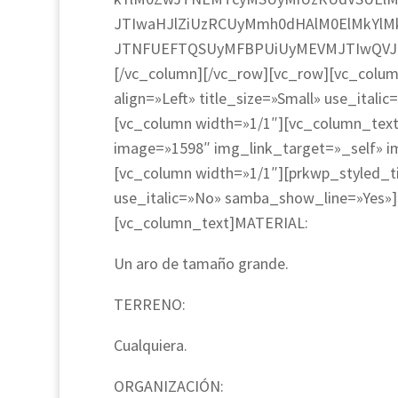
JTIwaHJlZiUzRCUyMmh0dHAlM0ElMkYlM
JTNFUEFTQSUyMFBPUiUyMEVMJTIwQVJP
[/vc_column][/vc_row][vc_row][vc_column
align=»Left» title_size=»Small» use_ita
[vc_column width=»1/1″][vc_column_text]
image=»1598″ img_link_target=»_self» i
[vc_column width=»1/1″][prkwp_styled_titl
use_italic=»No» samba_show_line=»Yes»]
[vc_column_text]MATERIAL:
Un aro de tamaño grande.
TERRENO:
Cualquiera.
ORGANIZACIÓN: