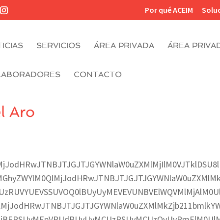
Por qué ACEIM
Solu
ICIAS
SERVICIOS
ÁREA PRIVADA
ÁREA PRIVA
LABORADORES
CONTACTO
l Aro
jJodHRwJTNBJTJGJTJGYWNlaW0uZXMlMjIlM0VJTklDSU8l
MGhyZWYlM0QlMjJodHRwJTNBJTJGJTJGYWNlaW0uZXMlMk
UzRUVYUEVSSUVOQ0lBUyUyMEVEVUNBVElWQVMlMjAlM0U
lMjJodHRwJTNBJTJGJTJGYWNlaW0uZXMlMkZjb211bmlkY
MjBERSUyMEpVRUdPUyUyMCUzRSUyMCUzQyUyRmElM0Ul