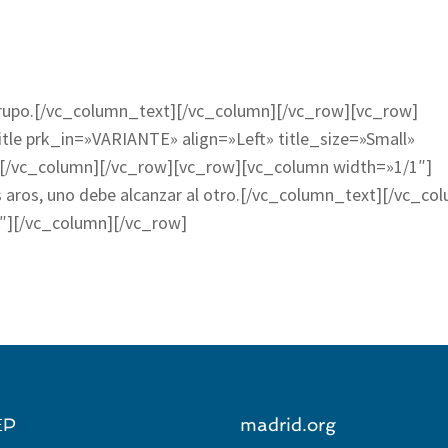
n grupo.[/vc_column_text][/vc_column][/vc_row][vc_row]
le prk_in=»VARIANTE» align=»Left» title_size=»Small»
[/vc_column][/vc_row][vc_row][vc_column width=»1/1″]
 aros, uno debe alcanzar al otro.[/vc_column_text][/vc_co
″][/vc_column][/vc_row]
EP
madrid.org