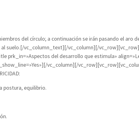
iembros del círculo; a continuación se irán pasando el aro d
aer al suelo.[/vc_column_text][/vc_column][/vc_row][vc_row
le prk_in=»Aspectos del desarrollo que estimula» align=»L
ba_show_line=»Yes»][/vc_column][/vc_row][vc_row][vc_col
RICIDAD:
 postura, equilibrio.
ón.