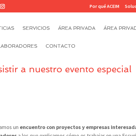
Por qué ACEIM
Solu
ICIAS
SERVICIOS
ÁREA PRIVADA
ÁREA PRIVA
LABORADORES
CONTACTO
istir a nuestro evento especial
izamos un
encuentro con proyectos y empresas interesad
radores
a los que explicamos cómo es trabajar en una Escue