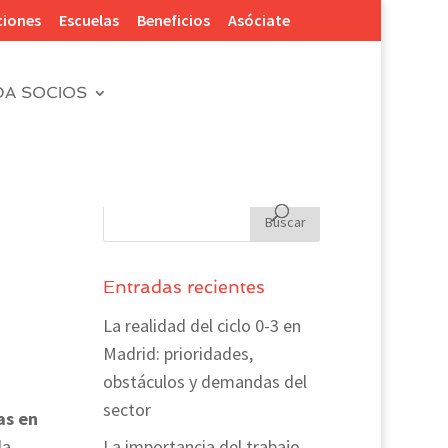
ciones
Escuelas
Beneficios
Asóciate
DA SOCIOS
Entradas recientes
La realidad del ciclo 0-3 en
Madrid: prioridades,
obstáculos y demandas del
sector
as en
la
La importancia del trabajo