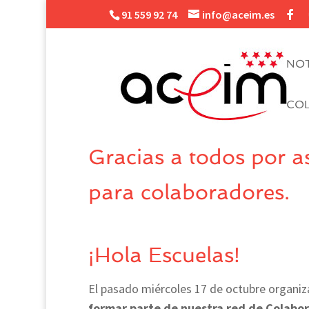
91 559 92 74
info@aceim.es
NOT
CO
Gracias a todos por as
para colaboradores.
¡Hola Escuelas!
El pasado miércoles 17 de octubre organ
formar parte de nuestra red de Colabo