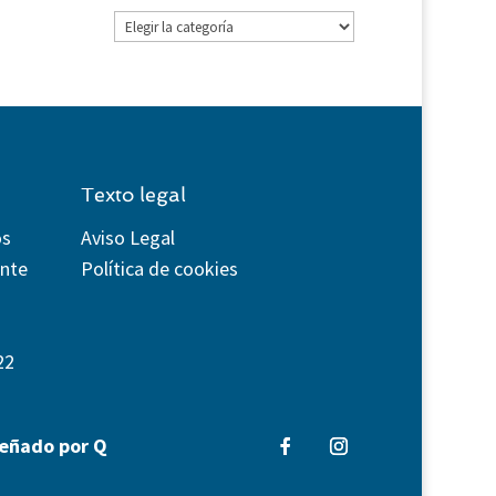
Categorías
Texto legal
os
Aviso Legal
ente
Política de cookies
22
señado por Q