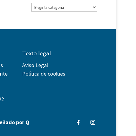
Categorías
Texto legal
os
Aviso Legal
ente
Política de cookies
22
señado por Q