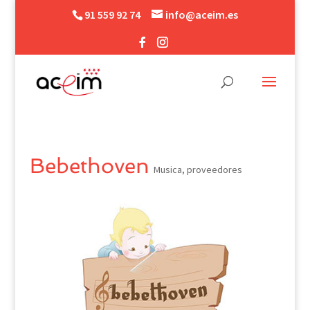
91 559 92 74
info@aceim.es
Bebethoven
Musica
,
proveedores