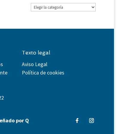
Categorías
Texto legal
os
Aviso Legal
ente
Política de cookies
22
señado por Q