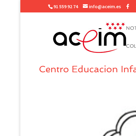
91 559 92 74
info@aceim.es
NOT
CO
Centro Educacion Infan