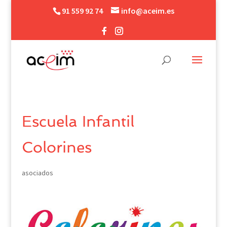
91 559 92 74
info@aceim.es
Escuela Infantil
Colorines
asociados