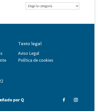
Categorías
Texto legal
os
Aviso Legal
ente
Política de cookies
22
señado por Q