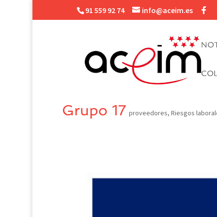
91 559 92 74
info@aceim.es
NOT
CO
Grupo 17
proveedores
,
Riesgos laboral