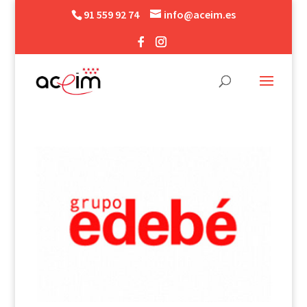
91 559 92 74
info@aceim.es