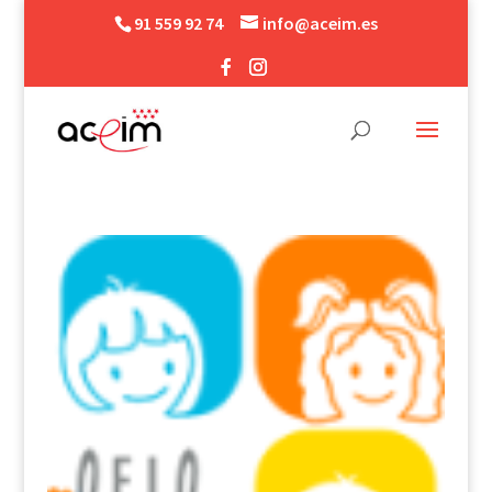
91 559 92 74
info@aceim.es