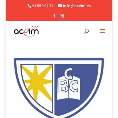
91 559 92 74
info@aceim.es