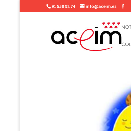
91 559 92 74
info@aceim.es
NOT
CO