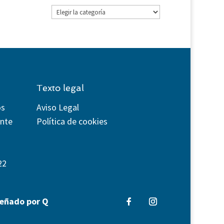
Categorías
Texto legal
os
Aviso Legal
ente
Política de cookies
22
señado por Q