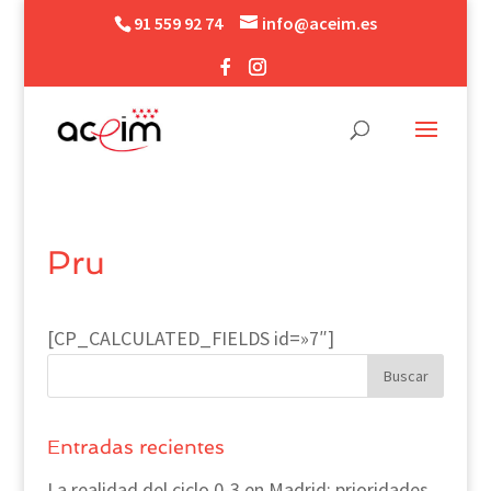
91 559 92 74
info@aceim.es
Pru
[CP_CALCULATED_FIELDS id=»7″]
Entradas recientes
La realidad del ciclo 0-3 en Madrid: prioridades,