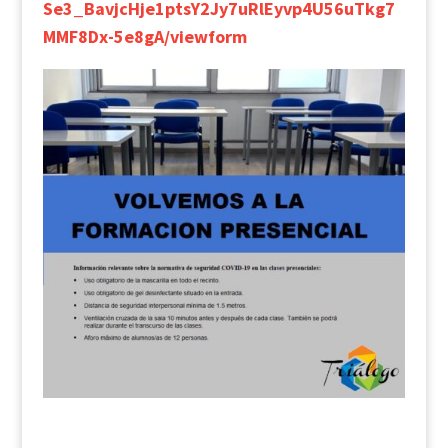
Se3_BavjcHje1ptsY2Jy7uRlEyvp4U56uTkg7
MMF8Dx-5e8gA/viewform