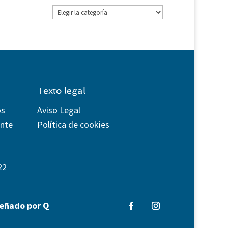
Categorías
Texto legal
os
Aviso Legal
ente
Política de cookies
22
señado por Q