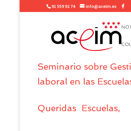
91 559 92 74
info@aceim.es
NOT
CO
Seminario sobre Gesti
laboral en las Escuelas
Queridas Escuelas,