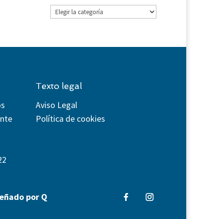
Categorías
Texto legal
os
Aviso Legal
ente
Política de cookies
22
señado por Q