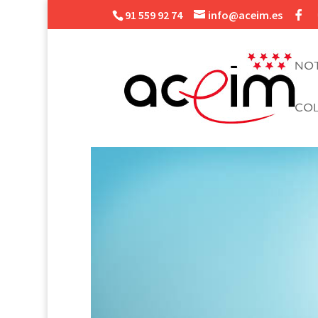
91 559 92 74
info@aceim.es
NOT
CO