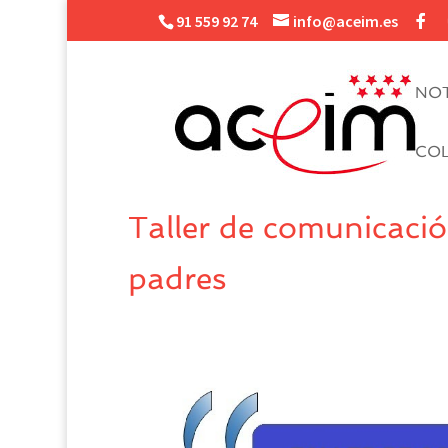
91 559 92 74
info@aceim.es
NOT
CO
Taller de comunicació
padres