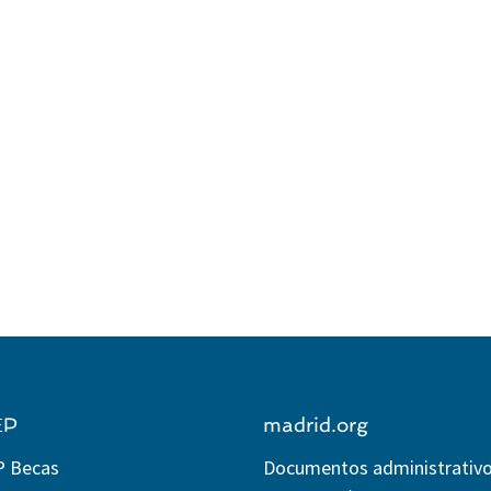
EP
madrid.org
P Becas
Documentos administrativ