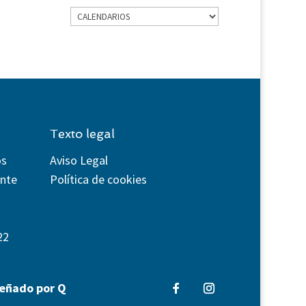
Categorías
Texto legal
os
Aviso Legal
ente
Política de cookies
22
señado por Q