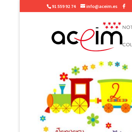
91 559 92 74
info@aceim.es
NOT
CO