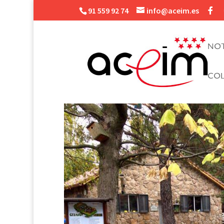
91 559 92 74
info@aceim.es
NOT
CO