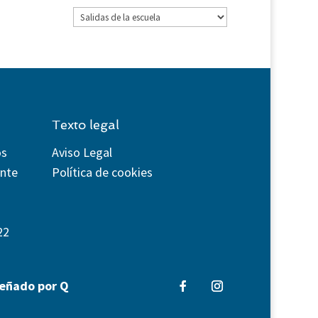
Categorías
Texto legal
os
Aviso Legal
ente
Política de cookies
22
señado por Q