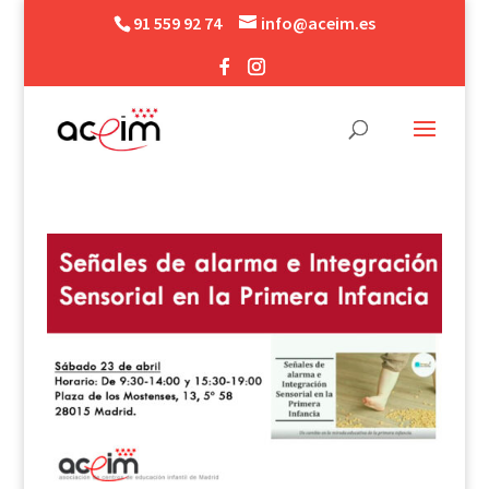
91 559 92 74
info@aceim.es