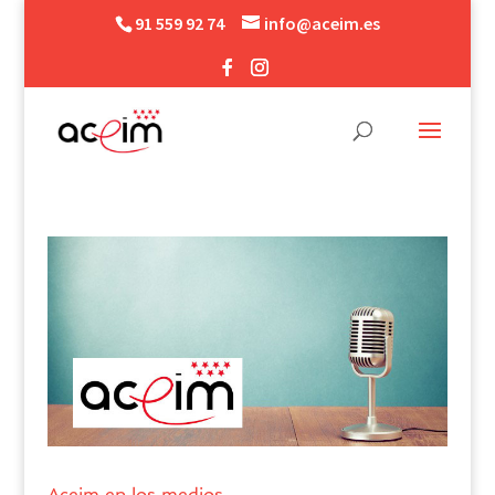
91 559 92 74
info@aceim.es
Aceim en los medios