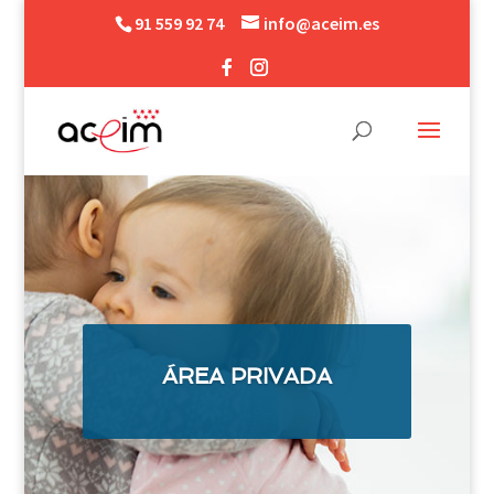
91 559 92 74
info@aceim.es
ÁREA PRIVADA