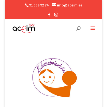
91 559 92 74
info@aceim.es