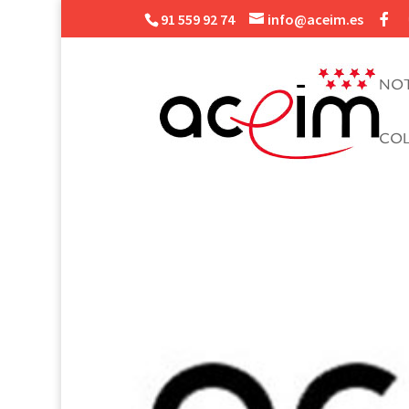
91 559 92 74
info@aceim.es
NOT
CO