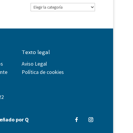
Categorías
Texto legal
os
Aviso Legal
ente
Política de cookies
22
señado por Q