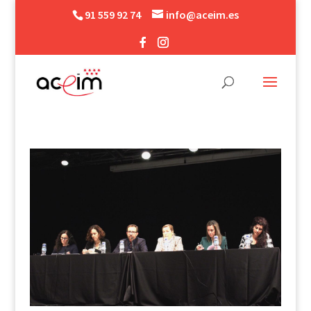
91 559 92 74
info@aceim.es