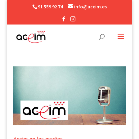
91 559 92 74
info@aceim.es
Aceim en los medios