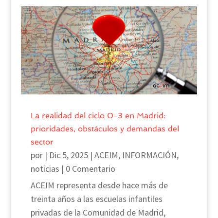
La realidad del ciclo 0-3 en Madrid:
prioridades, obstáculos y demandas del
sector
por
|
Dic 5, 2025
|
ACEIM
,
INFORMACIÓN
,
noticias
| 0 Comentario
ACEIM representa desde hace más de
treinta años a las escuelas infantiles
privadas de la Comunidad de Madrid,