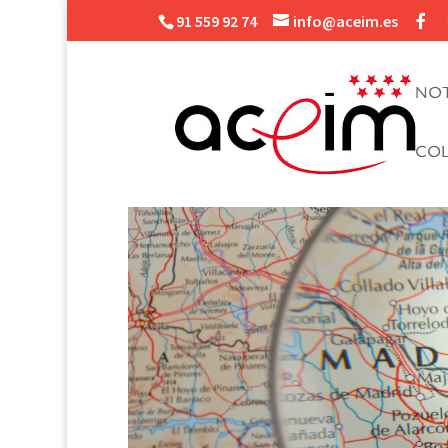
91 559 92 74
info@aceim.es
NOT
CO