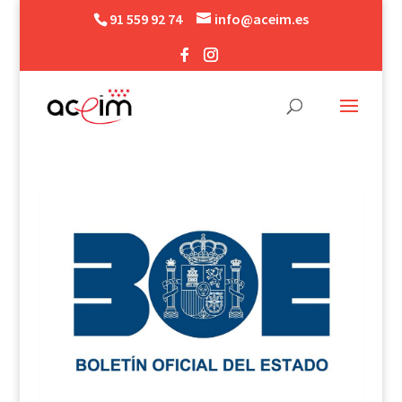
91 559 92 74
info@aceim.es