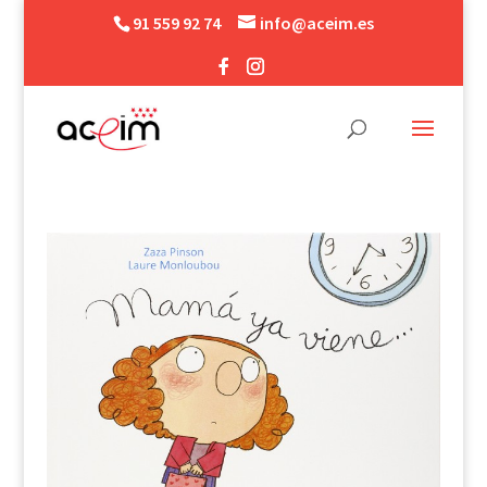
91 559 92 74
info@aceim.es