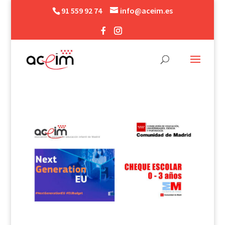
91 559 92 74
info@aceim.es